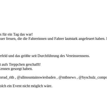
s für ein Tag das war!
er freuen, die die Fahrerinnen und Fahrer lautstark angefeuert haben.
erfeld und das größte seit Durchführung des Vereinsrennens.
t aufs Treppchen geschafft!
Rennen gesorgt haben.
ahrrad_rith , @allmountainswiesbaden , @mtbnews , @byschulz_compon
solch ein Event nicht möglich wäre.