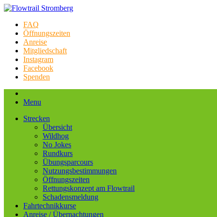
FAQ
Öffnungszeiten
Anreise
Mitgliedschaft
Instagram
Facebook
Spenden
Menu
Strecken
Übersicht
Wildhog
No Jokes
Rundkurs
Übungsparcours
Nutzungsbestimmungen
Öffnungszeiten
Rettungskonzept am Flowtrail
Schadensmeldung
Fahrtechnikkurse
Anreise / Übernachtungen