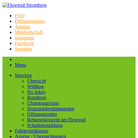
FAQ
Öffnungszeiten
Anreise
Mitgliedschaft
Instagram
Facebook
Spenden
Menu
Strecken
Übersicht
Wildhog
No Jokes
Rundkurs
Übungsparcours
Nutzungsbestimmungen
Öffnungszeiten
Rettungskonzept am Flowtrail
Schadensmeldung
Fahrtechnikkurse
Anreise / Übernachtungen