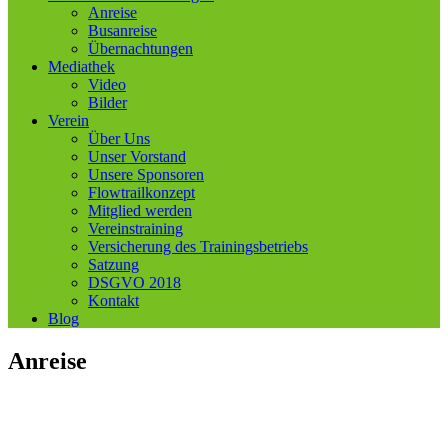
Anreise
Busanreise
Übernachtungen
Mediathek
Video
Bilder
Verein
Über Uns
Unser Vorstand
Unsere Sponsoren
Flowtrailkonzept
Mitglied werden
Vereinstraining
Versicherung des Trainingsbetriebs
Satzung
DSGVO 2018
Kontakt
Blog
Anreise