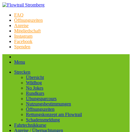
FAQ
Öffnungszeiten
Anreise
Mitgliedschaft
Instagram
Facebook
Spenden
Menu
Strecken
Übersicht
Wildhog
No Jokes
Rundkurs
Übungsparcours
Nutzungsbestimmungen
Öffnungszeiten
Rettungskonzept am Flowtrail
Schadensmeldung
Fahrtechnikkurse
Anreise / Übernachtungen