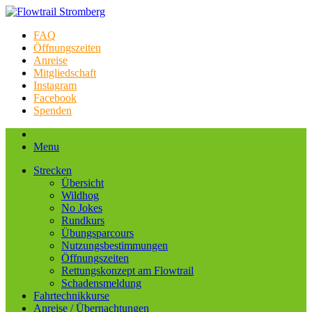
FAQ
Öffnungszeiten
Anreise
Mitgliedschaft
Instagram
Facebook
Spenden
Menu
Strecken
Übersicht
Wildhog
No Jokes
Rundkurs
Übungsparcours
Nutzungsbestimmungen
Öffnungszeiten
Rettungskonzept am Flowtrail
Schadensmeldung
Fahrtechnikkurse
Anreise / Übernachtungen