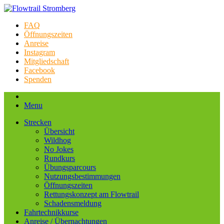
FAQ
Öffnungszeiten
Anreise
Instagram
Mitgliedschaft
Facebook
Spenden
Menu
Strecken
Übersicht
Wildhog
No Jokes
Rundkurs
Übungsparcours
Nutzungsbestimmungen
Öffnungszeiten
Rettungskonzept am Flowtrail
Schadensmeldung
Fahrtechnikkurse
Anreise / Übernachtungen