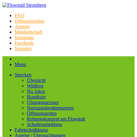
FAQ
Öffnungszeiten
Anreise
Mitgliedschaft
Instagram
Facebook
Spenden
Menu
Strecken
Übersicht
Wildhog
No Jokes
Rundkurs
Übungsparcours
Nutzungsbestimmungen
Öffnungszeiten
Rettungskonzept am Flowtrail
Schadensmeldung
Fahrtechnikkurse
Anreise / Übernachtungen