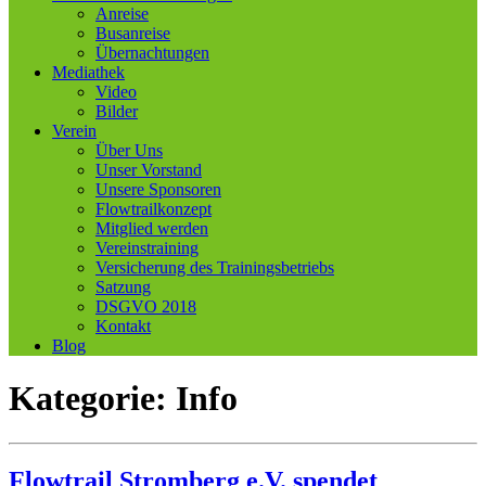
Anreise
Busanreise
Übernachtungen
Mediathek
Video
Bilder
Verein
Über Uns
Unser Vorstand
Unsere Sponsoren
Flowtrailkonzept
Mitglied werden
Vereinstraining
Versicherung des Trainingsbetriebs
Satzung
DSGVO 2018
Kontakt
Blog
Kategorie:
Info
Flowtrail Stromberg e.V. spendet