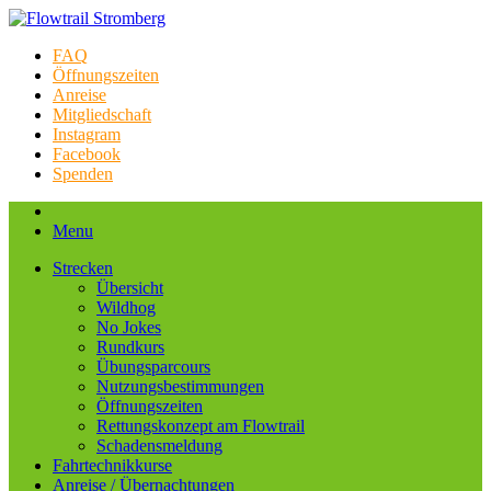
FAQ
Öffnungszeiten
Anreise
Mitgliedschaft
Instagram
Facebook
Spenden
Menu
Strecken
Übersicht
Wildhog
No Jokes
Rundkurs
Übungsparcours
Nutzungsbestimmungen
Öffnungszeiten
Rettungskonzept am Flowtrail
Schadensmeldung
Fahrtechnikkurse
Anreise / Übernachtungen