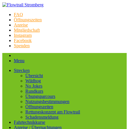
FAQ
Öffnungszeiten
Anreise
Mitgliedschaft
Instagram
Facebook
Spenden
Menu
Strecken
Übersicht
Wildhog
No Jokes
Rundkurs
Übungsparcours
Nutzungsbestimmungen
Öffnungszeiten
Rettungskonzept am Flowtrail
Schadensmeldung
Fahrtechnikkurse
Anreise / Übernachtungen