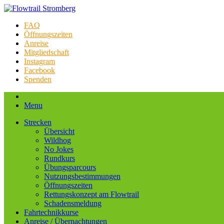
FAQ
Öffnungszeiten
Anreise
Mitgliedschaft
Instagram
Facebook
Spenden
Menu
Strecken
Übersicht
Wildhog
No Jokes
Rundkurs
Übungsparcours
Nutzungsbestimmungen
Öffnungszeiten
Rettungskonzept am Flowtrail
Schadensmeldung
Fahrtechnikkurse
Anreise / Übernachtungen