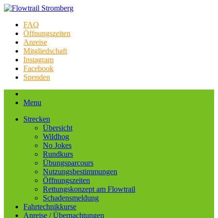
FAQ
Öffnungszeiten
Anreise
Mitgliedschaft
Instagram
Facebook
Spenden
Menu
Strecken
Übersicht
Wildhog
No Jokes
Rundkurs
Übungsparcours
Nutzungsbestimmungen
Öffnungszeiten
Rettungskonzept am Flowtrail
Schadensmeldung
Fahrtechnikkurse
Anreise / Übernachtungen