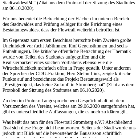
Stadtwaldes/P4.“ (Zitat aus dem Protokoll der Sitzung des Stadtrates
am 06.10.2020).
Für uns bedeutet die Betrachtung der Flächen im unteren Bereich
des Stadtwaldes und Prüfung selbiger für die Errichtung eines
Bestattungswaldes, dass der Flowtrail weiterhin betroffen ist.
Im Gegensatz zum ersten Beschluss herrschte beim Zweiten große
Uneinigkeit vor (acht JaStimmen, fünf Gegenstimmen und sechs
Enthaltungen). Die kritische öffentliche Betrachtung der Thematik
wurde von Teilen des Stadtrates aufgegriffen und die
Realisierbarkeit eines solchen Vorhabens ebenso wie die
Wirtschaftlichkeit mehrfach offen in Frage gestellt. Unter anderem
der Sprecher der CDU-Fraktion, Herr Stefan Link, zeigte kritische
Punkte auf und bezeichnete das Projekt Bestattungswald als
„Prestigeobjekt, das keine Zukunft in Stromberg hat“ (Zitat aus dem
Protokoll der Sitzung des Stadtrates am 06.10.2020).
Zu dem im Protokoll angesprochenem Gesprächinhalt mit dem
Vorsitzenden des Vereins, welches am 29.06.2020 stattgefunden hat,
gibt es unterschiedliche Auffassungen, die es noch zu klären gilt.
Was heißt das nun für den Flowtrail Stromberg e.V.? Abschließend
lässt sich diese Frage nicht beantworten. Seitens der Stadt wurde uns
jedoch mit Blick auf die bevorstehende Bausaisson schriftlich