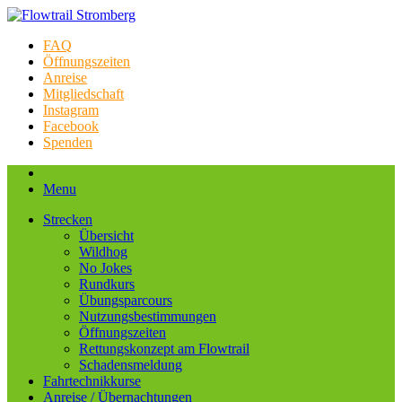
FAQ
Öffnungszeiten
Anreise
Mitgliedschaft
Instagram
Facebook
Spenden
Menu
Strecken
Übersicht
Wildhog
No Jokes
Rundkurs
Übungsparcours
Nutzungsbestimmungen
Öffnungszeiten
Rettungskonzept am Flowtrail
Schadensmeldung
Fahrtechnikkurse
Anreise / Übernachtungen