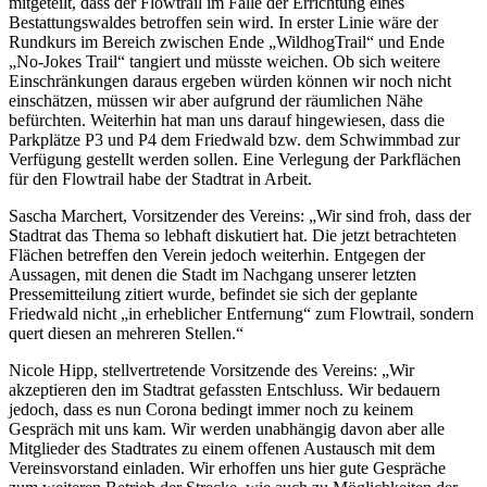
mitgeteilt, dass der Flowtrail im Falle der Errichtung eines
Bestattungswaldes betroffen sein wird. In erster Linie wäre der
Rundkurs im Bereich zwischen Ende „WildhogTrail“ und Ende
„No-Jokes Trail“ tangiert und müsste weichen. Ob sich weitere
Einschränkungen daraus ergeben würden können wir noch nicht
einschätzen, müssen wir aber aufgrund der räumlichen Nähe
befürchten. Weiterhin hat man uns darauf hingewiesen, dass die
Parkplätze P3 und P4 dem Friedwald bzw. dem Schwimmbad zur
Verfügung gestellt werden sollen. Eine Verlegung der Parkflächen
für den Flowtrail habe der Stadtrat in Arbeit.
Sascha Marchert, Vorsitzender des Vereins: „Wir sind froh, dass der
Stadtrat das Thema so lebhaft diskutiert hat. Die jetzt betrachteten
Flächen betreffen den Verein jedoch weiterhin. Entgegen der
Aussagen, mit denen die Stadt im Nachgang unserer letzten
Pressemitteilung zitiert wurde, befindet sie sich der geplante
Friedwald nicht „in erheblicher Entfernung“ zum Flowtrail, sondern
quert diesen an mehreren Stellen.“
Nicole Hipp, stellvertretende Vorsitzende des Vereins: „Wir
akzeptieren den im Stadtrat gefassten Entschluss. Wir bedauern
jedoch, dass es nun Corona bedingt immer noch zu keinem
Gespräch mit uns kam. Wir werden unabhängig davon aber alle
Mitglieder des Stadtrates zu einem offenen Austausch mit dem
Vereinsvorstand einladen. Wir erhoffen uns hier gute Gespräche