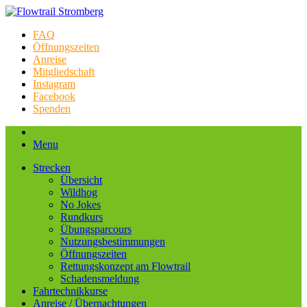
FAQ
Öffnungszeiten
Anreise
Mitgliedschaft
Instagram
Facebook
Spenden
Menu
Strecken
Übersicht
Wildhog
No Jokes
Rundkurs
Übungsparcours
Nutzungsbestimmungen
Öffnungszeiten
Rettungskonzept am Flowtrail
Schadensmeldung
Fahrtechnikkurse
Anreise / Übernachtungen