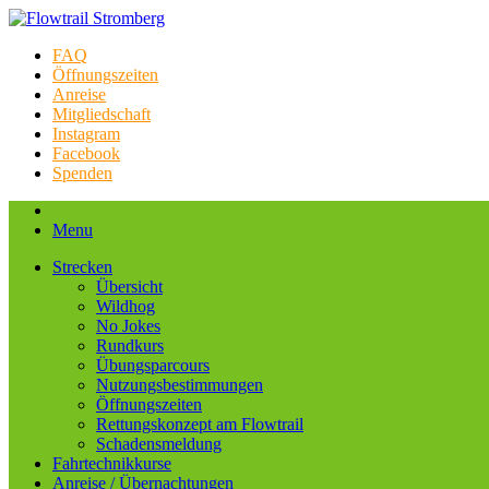
FAQ
Öffnungszeiten
Anreise
Mitgliedschaft
Instagram
Facebook
Spenden
Menu
Strecken
Übersicht
Wildhog
No Jokes
Rundkurs
Übungsparcours
Nutzungsbestimmungen
Öffnungszeiten
Rettungskonzept am Flowtrail
Schadensmeldung
Fahrtechnikkurse
Anreise / Übernachtungen