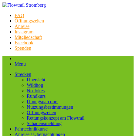
FAQ
Öffnungszeiten
Anreise
Instagram
Mitgliedschaft
Facebook
Spenden
Menu
Strecken
Übersicht
Wildhog
No Jokes
Rundkurs
Übungsparcours
Nutzungsbestimmungen
Öffnungszeiten
Rettungskonzept am Flowtrail
Schadensmeldung
Fahrtechnikkurse
Anreise / Übernachtungen