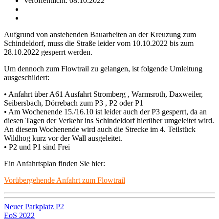
Veröffentlicht: 08.10.2022
Aufgrund von anstehenden Bauarbeiten an der Kreuzung zum
Schindeldorf, muss die Straße leider vom 10.10.2022 bis zum
28.10.2022 gesperrt werden.
Um dennoch zum Flowtrail zu gelangen, ist folgende Umleitung
ausgeschildert:
• Anfahrt über A61 Ausfahrt Stromberg , Warmsroth, Daxweiler,
Seibersbach, Dörrebach zum P3 , P2 oder P1
• Am Wochenende 15./16.10 ist leider auch der P3 gesperrt, da an
diesen Tagen der Verkehr ins Schindeldorf hierüber umgeleitet wird.
An diesem Wochenende wird auch die Strecke im 4. Teilstück
Wildhog kurz vor der Wall ausgeleitet.
• P2 und P1 sind Frei
Ein Anfahrtsplan finden Sie hier:
Vorübergehende Anfahrt zum Flowtrail
Beitragsnavigation
Neuer Parkplatz P2
EoS 2022