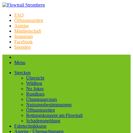
FAQ
Öffnungszeiten
Anreise
Mitgliedschaft
Instagram
Facebook
Spenden
Menu
Strecken
Übersicht
Wildhog
No Jokes
Rundkurs
Übungsparcours
Nutzungsbestimmungen
Öffnungszeiten
Rettungskonzept am Flowtrail
Schadensmeldung
Fahrtechnikkurse
Anreise / Übernachtungen