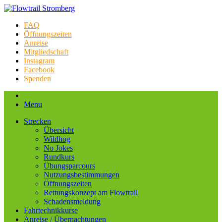
FAQ
Öffnungszeiten
Anreise
Mitgliedschaft
Instagram
Facebook
Spenden
Menu
Strecken
Übersicht
Wildhog
No Jokes
Rundkurs
Übungsparcours
Nutzungsbestimmungen
Öffnungszeiten
Rettungskonzept am Flowtrail
Schadensmeldung
Fahrtechnikkurse
Anreise / Übernachtungen