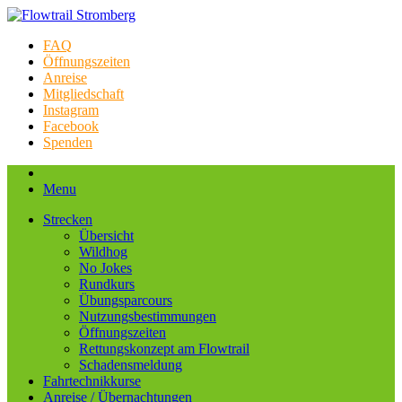
FAQ
Öffnungszeiten
Anreise
Mitgliedschaft
Instagram
Facebook
Spenden
Menu
Strecken
Übersicht
Wildhog
No Jokes
Rundkurs
Übungsparcours
Nutzungsbestimmungen
Öffnungszeiten
Rettungskonzept am Flowtrail
Schadensmeldung
Fahrtechnikkurse
Anreise / Übernachtungen