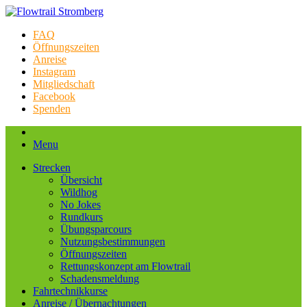
FAQ
Öffnungszeiten
Anreise
Instagram
Mitgliedschaft
Facebook
Spenden
Menu
Strecken
Übersicht
Wildhog
No Jokes
Rundkurs
Übungsparcours
Nutzungsbestimmungen
Öffnungszeiten
Rettungskonzept am Flowtrail
Schadensmeldung
Fahrtechnikkurse
Anreise / Übernachtungen